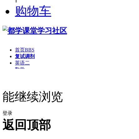
购物车
首页
BBS
复试调剂
英语二
数学
逻辑
写作
MBA
能继续浏览
MPAcc
MEM
资源下载
登录
返回顶部