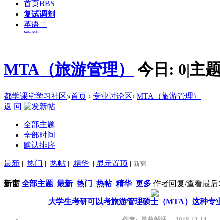
首页
BBS
复试调剂
英语二
数学
逻辑
写作
MTA（旅游管理）
今日:
0
|
主题
MBA
MPAcc
MEM
资源下载
都学课堂学习社区
»
首页
›
专业讨论区
›
MTA（旅游管理）
返 回
全部主题
全部时间
默认排序
最新
|
热门
|
热帖
|
精华
|
显示置顶
|
新窗
新窗
全部主题
最新
热门
热帖
精华
更多
作者
回复/查看
最后
大学生考研可以考旅游管理硕士（MTA）这种专业型
作者:
单曲循环
2018-12-14