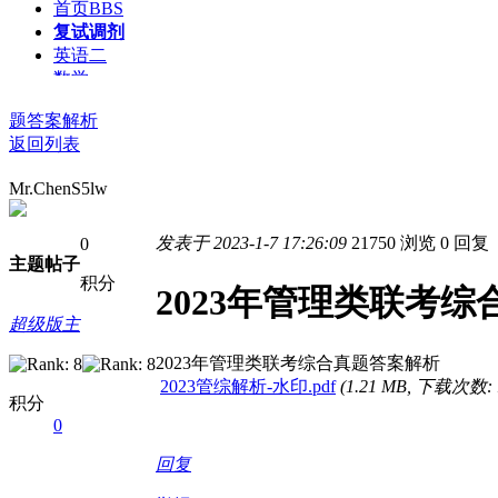
首页
BBS
复试调剂
英语二
数学
逻辑
题答案解析
写作
返回列表
MBA
MPAcc
MEM
Mr.ChenS5lw
资源下载
发表于 2023-1-7 17:26:09
21750 浏览
0 回复
0
主题
帖子
积分
2023年管理类联考
超级版主
2023年管理类联考综合真题答案解析
2023管综解析-水印.pdf
(1.21 MB, 下载次数: 
积分
0
回复