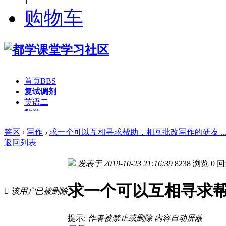
购物车
首页
BBS
复试调剂
英语二
数学
逻辑
答区
›
写作
›
求一个可以互相寻求帮助，相互批改写作的研友 ..
写作
返回列表
MBA
MPAcc
MEM
发表于 2019-10-23 21:16:39
8238 浏览
0 
资源下载
求一个可以互相寻求

该用户已被删除
提示:
作者被禁止或删除 内容自动屏蔽